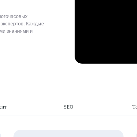
ногочасовых
 экспертов. Каждые
ыми знаниями и
ент
SEO
Т