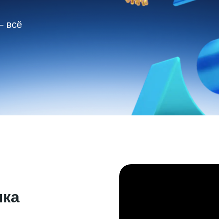
— всё
лка